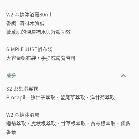
W2 森情沐浴露80ml
香調 : 森林木質調
敏感肌的深層補水與舒緩功效
SIMPLE JUST帆布袋
大容量帆布袋，手提或肩背皆可
成分
S2 密集潔髮露
Procapil、餘甘子萃取、鼠尾草萃取、洋甘菊萃取
W2 森情沐浴露
蠟菊萃取、虎杖根萃取、甘草根萃取、黃芩根萃取、迷迭
香葉