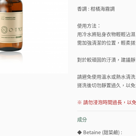
香調 : 柑橘海霧調
使用方法：
用冷水將貼身衣物輕輕沾濕
需加強清潔的位置，輕柔搓
對於較頑固的汙漬，建議靜置
請避免使用溫水或熱水清洗
搓洗後切勿靜置過久，以免
※ 請勿浸泡時間過長，以
成分
◆ Betaine (甜菜鹼) :