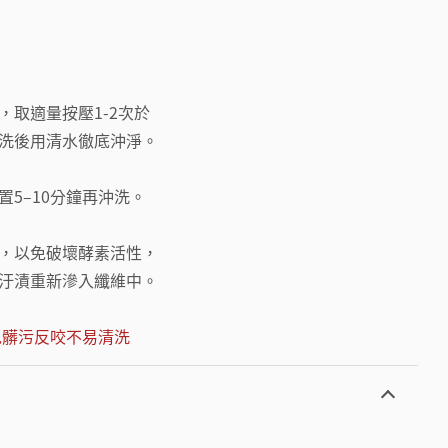
，取適量按壓1-2次於
洗後用清水徹底沖淨。
5–10分鐘再沖洗。
，以免破壞酵素活性，
汙漬重新滲入纖維中。
免髒污反咬不易清洗