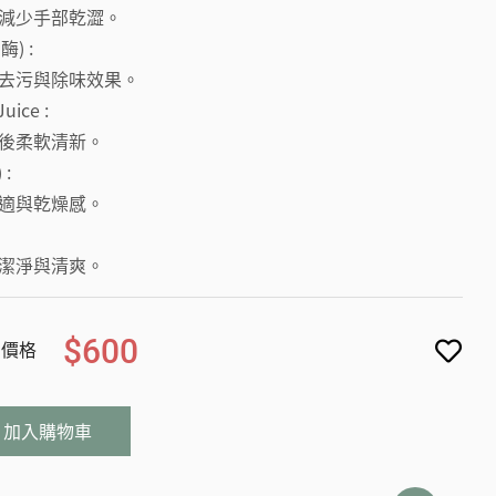
減少手部乾澀。
酶) :
去污與除味效果。
uice :
後柔軟清新。
 :
適與乾燥感。
潔淨與清爽。
$600
價格
加入購物車