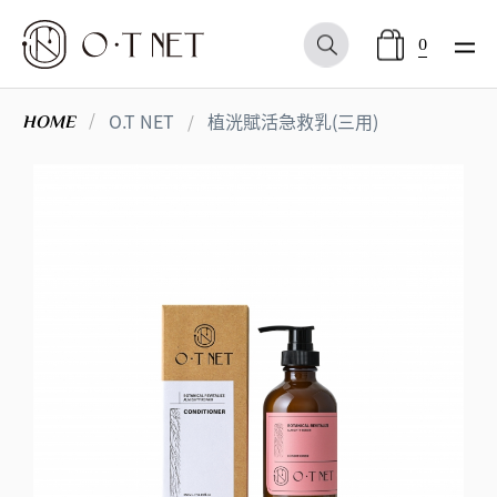
0
O.T NET
植洸賦活急救乳(三用)
HOME